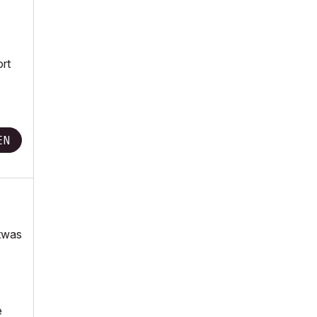
rt
EN
etwas
e