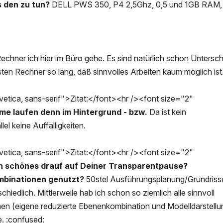
 den zu tun?
DELL PWS 350, P4 2,5Ghz, 0,5 und 1GB RAM,
chner ich hier im Büro gehe. Es sind natürlich schon Untersc
ten Rechner so lang, daß sinnvolles Arbeiten kaum möglich ist
tica, sans-serif">Zitat:</font><hr /><font size="2"
e laufen denn im Hintergrund - bzw.
Da ist kein
l keine Auffälligkeiten.
tica, sans-serif">Zitat:</font><hr /><font size="2"
n schönes drauf auf Deiner Transparentpause?
mbinationen genutzt?
50stel Ausführungsplanung/Grundriss
edlich. Mittlerweile hab ich schon so ziemlich alle sinnvoll
n (eigene reduzierte Ebenenkombination und Modelldarstellu
. :confused: