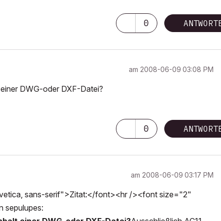
0
ANTWORT
am
‎2008-06-09
03:08 PM
t einer DWG-oder DXF-Datei?
0
ANTWORT
am
‎2008-06-09
03:17 PM
tica, sans-serif">Zitat:</font><hr /><font size="2"
on sepulupes: