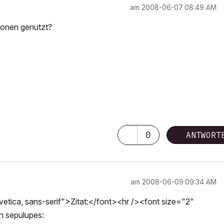
am
‎2008-06-07
08:49 AM
ionen genutzt?
0
ANTWORT
am
‎2008-06-09
09:34 AM
tica, sans-serif">Zitat:</font><hr /><font size="2"
on sepulupes: