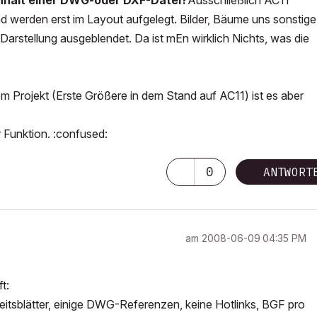
nhalt einer DWG-oder DXF-Datei?
Ausschließlich AC11
d werden erst im Layout aufgelegt. Bilder, Bäume uns sonstige
l Darstellung ausgeblendet. Da ist mEn wirklich Nichts, was die
em Projekt (Erste Größere in dem Stand auf AC11) ist es aber
 Funktion. :confused:
0
ANTWORT
am
‎2008-06-09
04:35 PM
t:
eitsblätter, einige DWG-Referenzen, keine Hotlinks, BGF pro