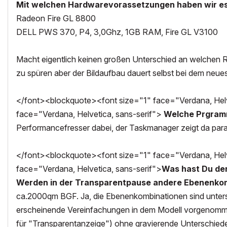
Mit welchen Hardwarevorassetzungen haben wir es
Radeon Fire GL 8800
DELL PWS 370, P4, 3,0Ghz, 1GB RAM, Fire GL V3100
Macht eigentlich keinen großen Unterschied an welchen Re
zu spüren aber der Bildaufbau dauert selbst bei dem neues
</font><blockquote><font size="1" face="Verdana, Helve
face="Verdana, Helvetica, sans-serif">
Welche Prgramm
Performancefresser dabei, der Taskmanager zeigt da paralle
</font><blockquote><font size="1" face="Verdana, Helve
face="Verdana, Helvetica, sans-serif">
Was hast Du de
Werden in der Transparentpause andere Ebenenko
ca.2000qm BGF. Ja, die Ebenenkombinationen sind unterschi
erscheinende Vereinfachungen in dem Modell vorgenomme
für "Transparentanzeige") ohne gravierende Unterschiede