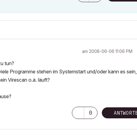
am
‎2008-06-06
11:06 PM
u tun?
viele Programme stehen im Systemstart und/oder kann es sein,
ein Virescan o.ä. läuft?
ause?
0
ANTWORT