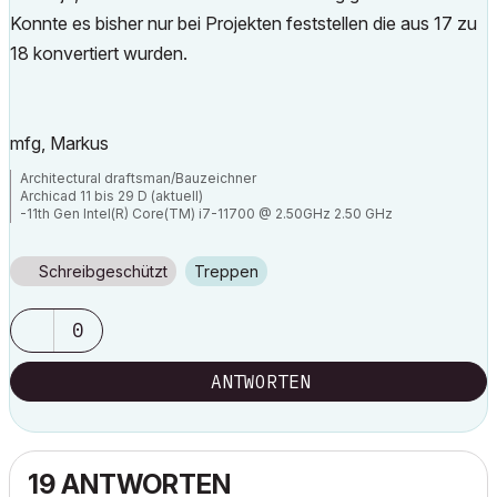
Konnte es bisher nur bei Projekten feststellen die aus 17 zu
18 konvertiert wurden.
mfg, Markus
Architectural draftsman/Bauzeichner
Archicad 11 bis 29 D (aktuell)
-11th Gen Intel(R) Core(TM) i7-11700 @ 2.50GHz 2.50 GHz
-RAM 32 GB
-Windows 11 Pro
-NVIDIA Quadro RTX 4000
Schreibgeschützt
Treppen
-Canon TM 300 + Scanner
0
ANTWORTEN
19 ANTWORTEN