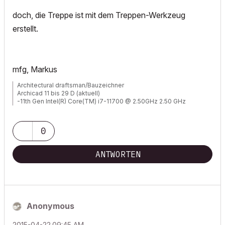
doch, die Treppe ist mit dem Treppen-Werkzeug
erstellt.
mfg, Markus
Architectural draftsman/Bauzeichner
Archicad 11 bis 29 D (aktuell)
-11th Gen Intel(R) Core(TM) i7-11700 @ 2.50GHz 2.50 GHz
-RAM 32 GB
-Windows 11 Pro
-NVIDIA Quadro RTX 4000
0
-Canon TM 300 + Scanner
ANTWORTEN
Anonymous
‎2015-04-22
09:45 AM