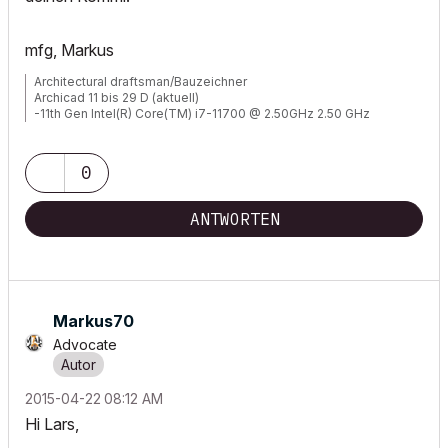
mfg, Markus
Architectural draftsman/Bauzeichner
Archicad 11 bis 29 D (aktuell)
-11th Gen Intel(R) Core(TM) i7-11700 @ 2.50GHz 2.50 GHz
-RAM 32 GB
-Windows 11 Pro
-NVIDIA Quadro RTX 4000
0
-Canon TM 300 + Scanner
ANTWORTEN
Markus70
Advocate
‎2015-04-22
08:12 AM
Hi Lars,