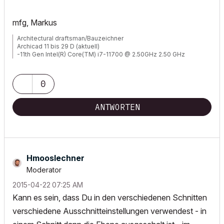
mfg, Markus
Architectural draftsman/Bauzeichner
Archicad 11 bis 29 D (aktuell)
-11th Gen Intel(R) Core(TM) i7-11700 @ 2.50GHz 2.50 GHz
-RAM 32 GB
-Windows 11 Pro
-NVIDIA Quadro RTX 4000
0
-Canon TM 300 + Scanner
ANTWORTEN
Hmooslechner
Moderator
‎2015-04-22
07:25 AM
Kann es sein, dass Du in den verschiedenen Schnitten
verschiedene Ausschnitteinstellungen verwendest - in