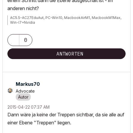
einem Schnitt dann die Ebene ausgeschalt ist - im
anderen nicht?
AC5.5-AC27EduAut, PC-Win10, MacbookAirM1, MacbookM1Max,
Win-I7+Nvidia
0
ANTWORTEN
Markus70
Advocate
‎2015-04-22
07:37 AM
Dann wäre ja keine der Treppen sichtbar, da sie alle auf
einer Ebene "Treppen" liegen.