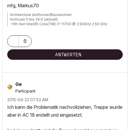
mfg, Markus70
Architectural draftsman/Bauzeichner
Archicad 11 bis 29 D (aktuell)
-11th Gen Intel(R) Core(TM) i7-11700 @ 2.50GHz 2.50 GHz
-RAM 32 GB
-Windows 11 Pro
-NVIDIA Quadro RTX 4000
0
-Canon TM 300 + Scanner
ANTWORTEN
Ge
Participant
‎2015-04-22
07:53 AM
Ich kann die Problematik nachvollziehen, Treppe wurde
aber in AC 18 erstellt und eingesetzt.