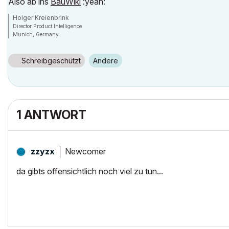
Also ab ins
BauWiki
:yeah:
Holger Kreienbrink
Director Product Intelligence
Munich, Germany
Archicad since Version 5....
If I sound too harsh, please forgive me: I am German.
Schreibgeschützt
Andere
1 ANTWORT
Newcomer
zzyzx
da gibts offensichtlich noch viel zu tun...