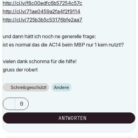
http://cl.ly/f8c00edfc6b57254c57c
http://cl.ly/71ae0459a2fa4f2f9114
http://cl.ly/725b3b5c53176bfe2aa7
und dann hätt ich noch ne generelle frage:
ist es normal das die AC14 beim MBP nur 1 kern nutzt!?
vielen dank schonma für die hilfe!
gruss der robert
Schreibgeschützt
Andere
0
ANTWORTEN