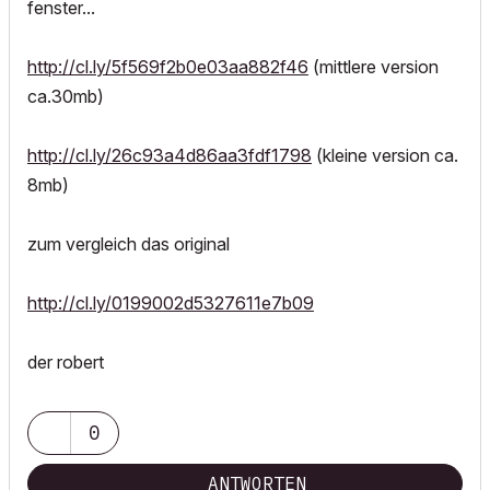
fenster...
http://cl.ly/5f569f2b0e03aa882f46
(mittlere version
ca.30mb)
http://cl.ly/26c93a4d86aa3fdf1798
(kleine version ca.
8mb)
zum vergleich das original
http://cl.ly/0199002d5327611e7b09
der robert
0
ANTWORTEN