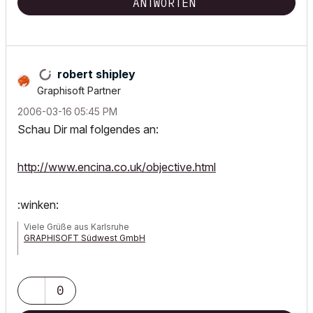
ANTWORTEN
robert shipley
Graphisoft Partner
‎2006-03-16
05:45 PM
Schau Dir mal folgendes an:
http://www.encina.co.uk/objective.html
:winken:
Viele Grüße aus Karlsruhe
GRAPHISOFT Südwest GmbH
HPZ420 XeonE-1650, 24GB-Ram, GeForceGTX670-4GB,
Win7prof64, AC 19, Art*lantis 6, 3ds max2012
0