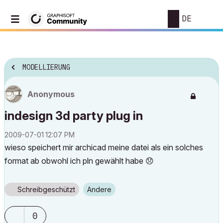
DE
MODELLIERUNG
Anonymous
indesign 3d party plug in
‎2009-07-01
12:07 PM
wieso speichert mir archicad meine datei als ein solches
format ab obwohl ich pln gewählt habe
😞
Schreibgeschützt
Andere
0