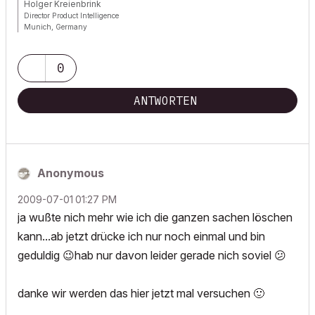
Holger Kreienbrink
Director Product Intelligence
Munich, Germany
Archicad since Version 5....
If I sound too harsh, please forgive me: I am German.
0
ANTWORTEN
Anonymous
‎2009-07-01
01:27 PM
ja wußte nich mehr wie ich die ganzen sachen löschen
kann...ab jetzt drücke ich nur noch einmal und bin
geduldig
😉
hab nur davon leider gerade nich soviel
😕
danke wir werden das hier jetzt mal versuchen
🙂