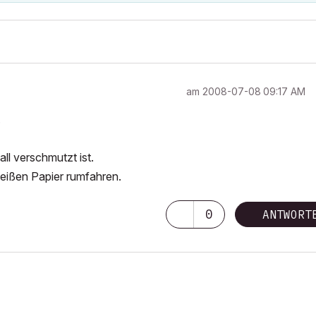
am
‎2008-07-08
09:17 AM
.
ll verschmutzt ist.
eißen Papier rumfahren.
0
ANTWORT