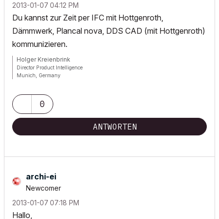
‎2013-01-07
04:12 PM
Du kannst zur Zeit per IFC mit Hottgenroth,
Dämmwerk, Plancal nova, DDS CAD (mit Hottgenroth)
kommunizieren.
Holger Kreienbrink
Director Product Intelligence
Munich, Germany
Archicad since Version 5....
If I sound too harsh, please forgive me: I am German.
0
ANTWORTEN
archi-ei
Newcomer
‎2013-01-07
07:18 PM
Hallo,