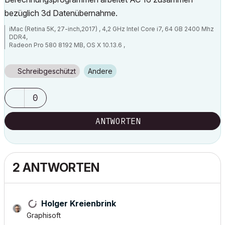
bezüglich 3d Datenübernahme.
iMac (Retina 5K, 27-inch,2017) , 4,2 GHz Intel Core i7, 64 GB 2400 Mhz
DDR4,
Radeon Pro 580 8192 MB, OS X 10.13.6 ,
Canon IPF 785, ArchiPhysik 9 - 16; AC 4.5 - AC 22
Schreibgeschützt
Andere
0
ANTWORTEN
2 ANTWORTEN
Holger Kreienbrink
Graphisoft