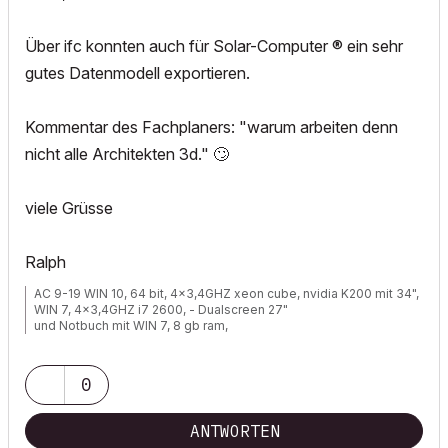
Über ifc konnten auch für Solar-Computer ® ein sehr
gutes Datenmodell exportieren.
Kommentar des Fachplaners: "warum arbeiten denn
nicht alle Architekten 3d."
🙄
viele Grüsse
Ralph
AC 9-19 WIN 10, 64 bit, 4x3,4GHZ xeon cube, nvidia K200 mit 34",
WIN 7, 4x3,4GHZ i7 2600, - Dualscreen 27"
und Notbuch mit WIN 7, 8 gb ram,
0
ANTWORTEN