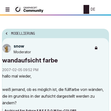
DE
MODELLIERUNG
snow
Moderator
wandaufsicht farbe
‎2007-02-05
09:52 PM
hallo mal wieder,
weiß jemand, ob es möglich ist, die füllfarbe von wänden,
die im grundriss in der aufsicht dargestellt werden zu
ändern?
Archicad For Future
F R E E D O M for-COLORS