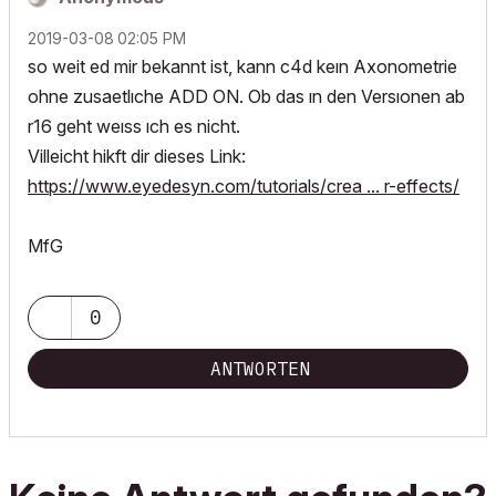
‎2019-03-08
02:05 PM
so weit ed mir bekannt ist, kann c4d keın Axonometrie
ohne zusaetlıche ADD ON. Ob das ın den Versıonen ab
r16 geht weıss ıch es nicht.
Villeicht hikft dir dieses Link:
https://www.eyedesyn.com/tutorials/crea ... r-effects/
MfG
0
ANTWORTEN