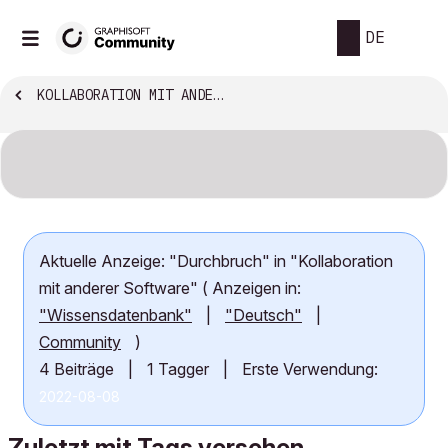
DE
KOLLABORATION MIT ANDERER SOFTWARE
Aktuelle Anzeige: "Durchbruch" in "Kollaboration
mit anderer Software" ( Anzeigen in:
"Wissensdatenbank"
|
"Deutsch"
|
Community
)
4 Beiträge
|
1 Tagger
|
Erste Verwendung:
‎2022-08-08
Zuletzt mit Tags versehen