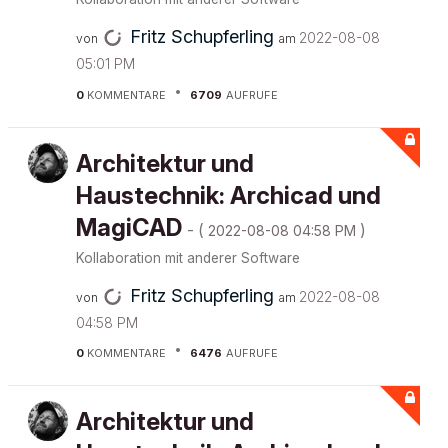
Fritz Schupferling
‎2022-08-08
von
am
05:01 PM
0
KOMMENTARE
6709
AUFRUFE
Architektur und
Haustechnik: Archicad und
MagiCAD
- (
)
‎2022-08-08
04:58 PM
Kollaboration mit anderer Software
Fritz Schupferling
‎2022-08-08
von
am
04:58 PM
0
KOMMENTARE
6476
AUFRUFE
Architektur und