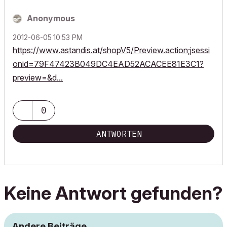
Anonymous
‎2012-06-05
10:53 PM
https://www.astandis.at/shopV5/Preview.action;jsessi
onid=79F47423B049DC4EAD52ACACEE81E3C1?
preview=&d...
0
ANTWORTEN
Keine Antwort gefunden?
Andere Beiträge