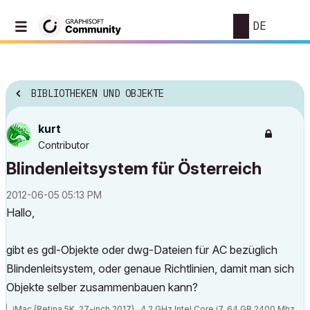
DE
BIBLIOTHEKEN UND OBJEKTE
kurt
Contributor
Blindenleitsystem für Österreich
‎2012-06-05
05:13 PM
Hallo,
gibt es gdl-Objekte oder dwg-Dateien für AC bezüglich
Blindenleitsystem, oder genaue Richtlinien, damit man sich
Objekte selber zusammenbauen kann?
iMac (Retina 5K, 27-inch,2017) , 4,2 GHz Intel Core i7, 64 GB 2400 Mhz