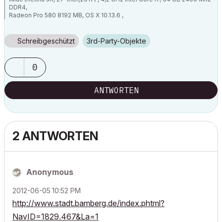
DDR4,
Radeon Pro 580 8192 MB, OS X 10.13.6 ,
Canon IPF 785, ArchiPhysik 9 - 16; AC 4.5 - AC 22
Schreibgeschützt
3rd-Party-Objekte
0
ANTWORTEN
2 ANTWORTEN
Anonymous
‎2012-06-05
10:52 PM
http://www.stadt.bamberg.de/index.phtml?
NavID=1829.467&La=1