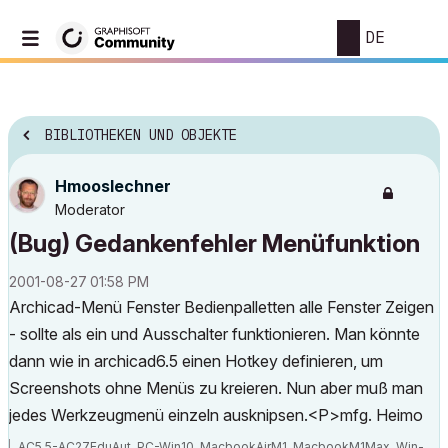
DE
BIBLIOTHEKEN UND OBJEKTE
Hmooslechner
Moderator
(Bug) Gedankenfehler Menüfunktion
‎2001-08-27
01:58 PM
Archicad-Menü Fenster Bedienpalletten alle Fenster Zeigen
- sollte als ein und Ausschalter funktionieren. Man könnte
dann wie in archicad6.5 einen Hotkey definieren, um
Screenshots ohne Menüs zu kreieren. Nun aber muß man
jedes Werkzeugmenü einzeln ausknipsen.<P>mfg. Heimo
AC5.5-AC27EduAut, PC-Win10, MacbookAirM1, MacbookM1Max, Win-