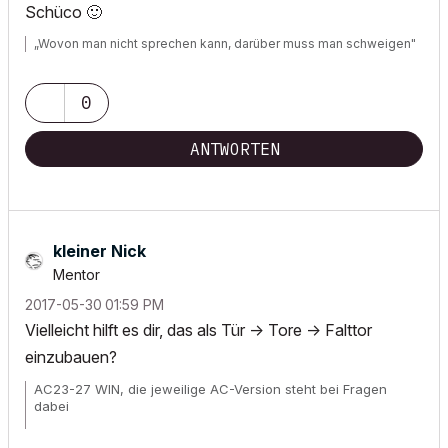
Schüco
🙂
„Wovon man nicht sprechen kann, darüber muss man schweigen"
0
ANTWORTEN
kleiner Nick
Mentor
‎2017-05-30
01:59 PM
Vielleicht hilft es dir, das als Tür -> Tore -> Falttor
einzubauen?
AC23-27 WIN, die jeweilige AC-Version steht bei Fragen
dabei
Wunschliste für
alle
User!