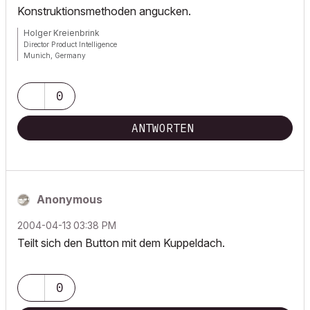
Konstruktionsmethoden angucken.
Holger Kreienbrink
Director Product Intelligence
Munich, Germany
Archicad since Version 5....
If I sound too harsh, please forgive me: I am German.
0
ANTWORTEN
Anonymous
‎2004-04-13
03:38 PM
Teilt sich den Button mit dem Kuppeldach.
0