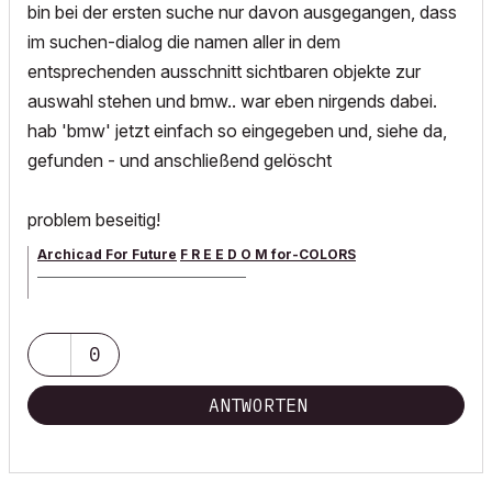
bin bei der ersten suche nur davon ausgegangen, dass
im suchen-dialog die namen aller in dem
entsprechenden ausschnitt sichtbaren objekte zur
auswahl stehen und bmw.. war eben nirgends dabei.
hab 'bmw' jetzt einfach so eingegeben und, siehe da,
gefunden - und anschließend gelöscht
problem beseitig!
Archicad For Future
F R E E D O M for-COLORS
______________________________________
archicad versions 8-29 | mac os 13 | win 11
0
ANTWORTEN