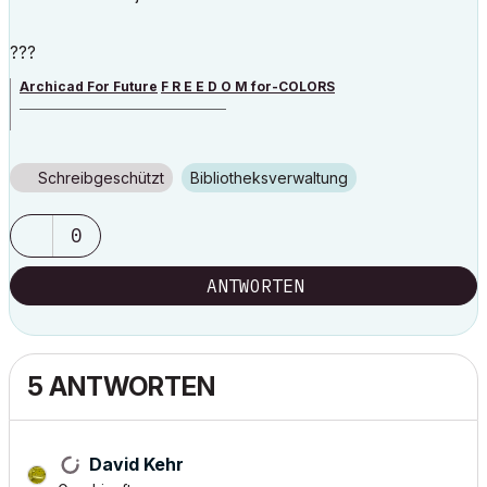
???
Archicad For Future
F R E E D O M for-COLORS
______________________________________
archicad versions 8-29 | mac os 13 | win 11
Schreibgeschützt
Bibliotheksverwaltung
0
ANTWORTEN
5 ANTWORTEN
David Kehr