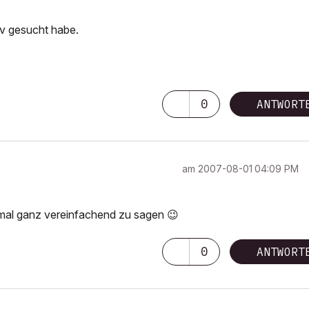
iv gesucht habe.
0
ANTWORT
am
‎2007-08-01
04:09 PM
s mal ganz vereinfachend zu sagen
😉
0
ANTWORT