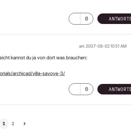
0
ANTWORT
am
‎2007-08-02
10:51 AM
leicht kannst du ja von dort was brauchen:
rials/archicad/villa-savoye-3/
0
ANTWORT
1
2