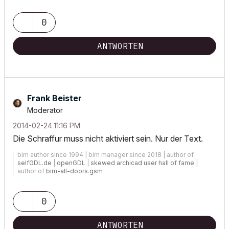
0
ANTWORTEN
Frank Beister
Moderator
‎2014-02-24
11:16 PM
Die Schraffur muss nicht aktiviert sein. Nur der Text.
bim author since 1994 | bim manager since 2018 | author of
selfGDL.de
|
openGDL
|
skewed archicad user hall of fame
|
author of
bim-all-doors.gsm
0
ANTWORTEN