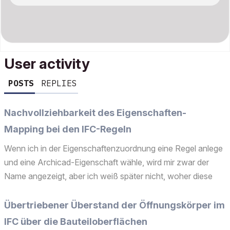
User activity
POSTS
REPLIES
Nachvollziehbarkeit des Eigenschaften-
Mapping bei den IFC-Regeln
Wenn ich in der Eigenschaftenzuordnung eine Regel anlege
und eine Archicad-Eigenschaft wähle, wird mir zwar der
Name angezeigt, aber ich weiß später nicht, woher diese
genau kommt. Sie kann theoretisch ja mehrfach vorkommen
und in unterschiedlichen Untergruppen liegen. Wenn ...
Übertriebener Überstand der Öffnungskörper im
IFC über die Bauteiloberflächen