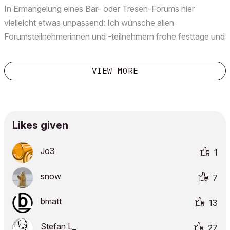
Basteln...
In Ermangelung eines Bar- oder Tresen-Forums hier
vielleicht etwas unpassend: Ich wünsche allen
Forumsteilnehmerinnen und -teilnehmern frohe festtage und
einen guten Rutsch ins neue Jahr.   ☃️ ❄️ Ich danke allen
Mitlesern und v.a. allen konstruktiven Beitragenden für das
VIEW MORE
T...
Likes given
Jo3
1
snow
7
bmatt
13
Stefan L_
27