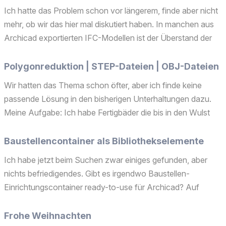
Ich hatte das Problem schon vor längerem, finde aber nicht
mehr, ob wir das hier mal diskutiert haben. In manchen aus
Archicad exportierten IFC-Modellen ist der Überstand der
Öffnungen über die Bauteiloberfläche hinaus so groß, dass
das für das Gesamtmodell oder IFC-Workflow...
Polygonreduktion | STEP-Dateien | OBJ-Dateien
Wir hatten das Thema schon öfter, aber ich finde keine
passende Lösung in den bisherigen Unterhaltungen dazu.
Meine Aufgabe: Ich habe Fertigbäder die bis in den Wulst
von Gummilagern durchdetailliert sind. &gt;40t Polygone pro
Rohrschelle. Der Modelllieferant kann das nicht red...
Baustellencontainer als Bibliothekselemente
Ich habe jetzt beim Suchen zwar einiges gefunden, aber
nichts befriedigendes. Gibt es irgendwo Baustellen-
Einrichtungscontainer ready-to-use für Archicad? Auf
bimobject habe ich Module für Revit gefunden und der auf
BIMcomponents ist etwas mager. Da ist man wieder am
Frohe Weihnachten