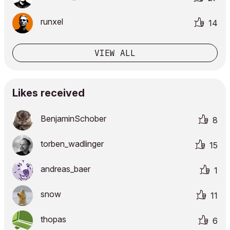
runxel
14
VIEW ALL
Likes received
BenjaminSchober
8
torben_wadlinge
r
15
andreas_baer
1
snow
11
thopas
6