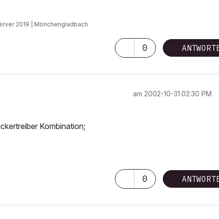
 Server 2019 | Mönchengladbach
0
ANTWORT
am
‎2002-10-31
02:30 PM
kertreiber Kombination;
0
ANTWORT