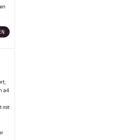
nen
EN
rt,
in a4
t mit
er