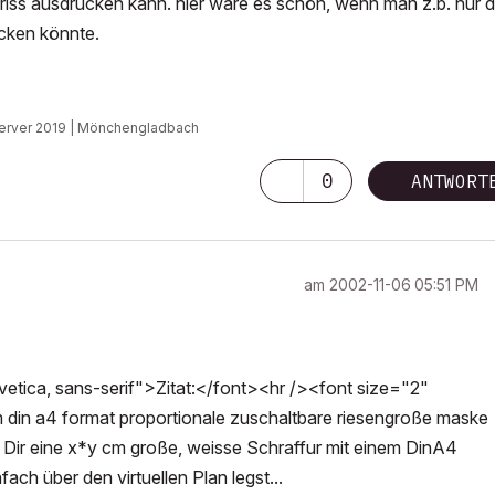
iss ausdrucken kann. hier wäre es schön, wenn man z.b. nur 
cken könnte.
 Server 2019 | Mönchengladbach
0
ANTWORT
am
‎2002-11-06
05:51 PM
tica, sans-serif">Zitat:</font><hr /><font size="2"
m din a4 format proportionale zuschaltbare riesengroße maske
 Dir eine x*y cm große, weisse Schraffur mit einem DinA4
ach über den virtuellen Plan legst...