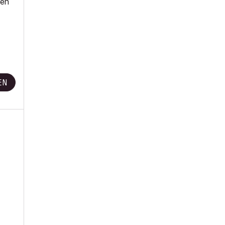
den
EN