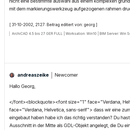
nicht eine bestimmte auswahl aus einem komplexen grundr
mit dem markierungswerkzeug aufgezogenen rahmen dru
[ 31-10-2002, 21:27: Beitrag editiert von: georg ]
ArchiCAD 4.5 bis 27 GER FULL | Worksation: Win10 | BIM Server: Win
Newcomer
andreaszeike
Hallo Georg,
</font><blockquote><font size="1" face="Verdana, Helve
face="Verdana, Helvetica, sans-serif"> dass wir eine zu
eingebaut haben habe ich das richtig verstanden? Du hast
Ausschnitt in der Mitte als GDL-Objekt angelegt, die Du einf