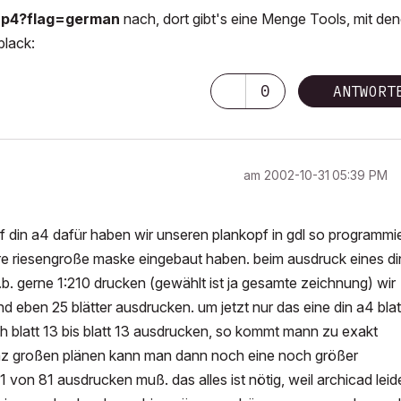
hp4?flag=german
nach, dort gibt's eine Menge Tools, mit de
lack:
0
ANTWORT
am
‎2002-10-31
05:39 PM
f din a4 dafür haben wir unseren plankopf in gdl so programmie
are riesengroße maske eingebaut haben. beim ausdruck eines d
b. gerne 1:210 drucken (gewählt ist ja gesamte zeichnung) wir
d eben 25 blätter ausdrucken. um jetzt nur das eine din a4 blat
blatt 13 bis blatt 13 ausdrucken, so kommt mann zu exakt
ganz großen plänen kann man dann noch eine noch größer
n 81 ausdrucken muß. das alles ist nötig, weil archicad leid