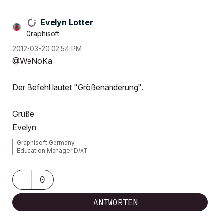
Evelyn Lotter
Graphisoft
‎2012-03-20
02:54 PM
@WeNoKa
Der Befehl lautet "Größenänderung".
Grüße
Evelyn
Graphisoft Germany
Education Manager D/AT
0
ANTWORTEN