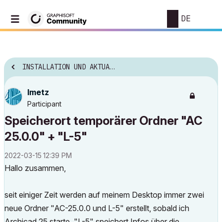
DE
INSTALLATION UND AKTUALISIERUNG
lmetz
Participant
Speicherort temporärer Ordner "AC
25.0.0" + "L-5"
‎2022-03-15
12:39 PM
Hallo zusammen,
seit einiger Zeit werden auf meinem Desktop immer zwei
neue Ordner "AC-25.0.0 und L-5" erstellt, sobald ich
Archicad 25 starte. "L-5" speichert Infos über die