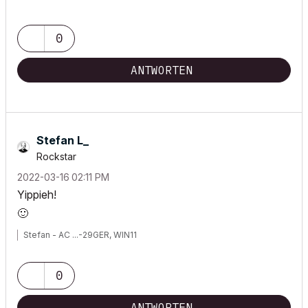
0
ANTWORTEN
Stefan L_
Rockstar
‎2022-03-16
02:11 PM
Yippieh!
🙂
Stefan - AC ...-29GER, WIN11
0
ANTWORTEN