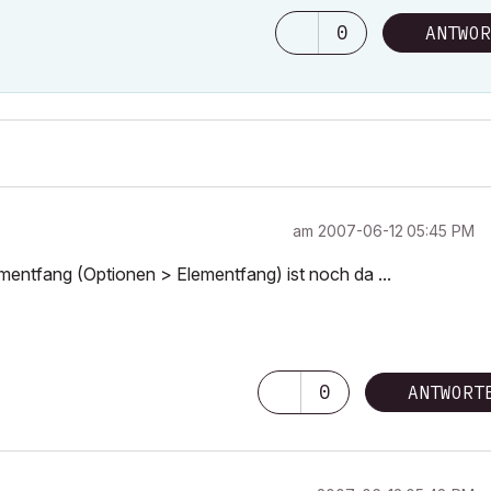
0
ANTWOR
am
‎2007-06-12
05:45 PM
mentfang (Optionen > Elementfang) ist noch da ...
0
ANTWORT