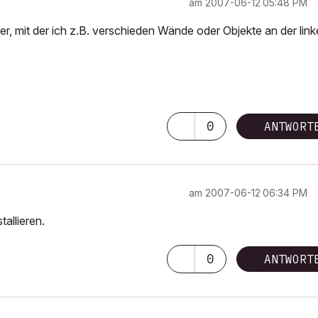
am
‎2007-06-12
05:48 PM
0er, mit der ich z.B. verschieden Wände oder Objekte an der lin
.
0
ANTWORT
am
‎2007-06-12
06:34 PM
allieren.
0
ANTWORT