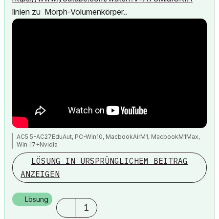
linien zu Morph-Volumenkörper..
AC5.5-AC27EduAut, PC-Win10, MacbookAirM1, MacbookM1Max,
Win-I7+Nvidia
LÖSUNG IN URSPRÜNGLICHEM BEITRAG
ANZEIGEN
Lösung
1