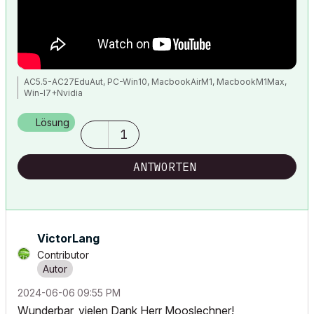
AC5.5-AC27EduAut, PC-Win10, MacbookAirM1, MacbookM1Max,
Win-I7+Nvidia
Lösung
1
ANTWORTEN
VictorLang
Contributor
‎2024-06-06
09:55 PM
Wunderbar, vielen Dank Herr Mooslechner!