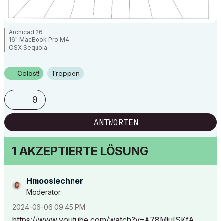
Archicad 26
16" MacBook Pro M4
OSX Sequoia
Gelöst!
Treppen
0
ANTWORTEN
1 AKZEPTIERTE LÖSUNG
Hmooslechner
Moderator
‎2024-06-06
09:45 PM
https://www.youtube.com/watch?v=A78MiuISKfA