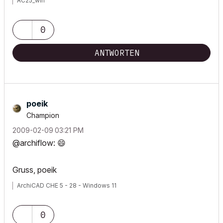
AC25_win
0
ANTWORTEN
poeik
Champion
‎2009-02-09
03:21 PM
@archiflow:
😄
Gruss, poeik
ArchiCAD CHE 5 - 28 - Windows 11
0