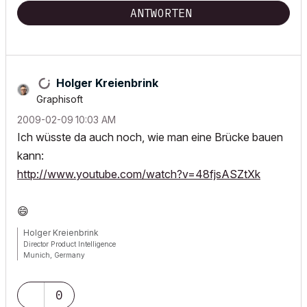
ANTWORTEN
Holger Kreienbrink
Graphisoft
‎2009-02-09
10:03 AM
Ich wüsste da auch noch, wie man eine Brücke bauen
kann:
http://www.youtube.com/watch?v=48fjsASZtXk
😄
Holger Kreienbrink
Director Product Intelligence
Munich, Germany
Archicad since Version 5....
If I sound too harsh, please forgive me: I am German.
0