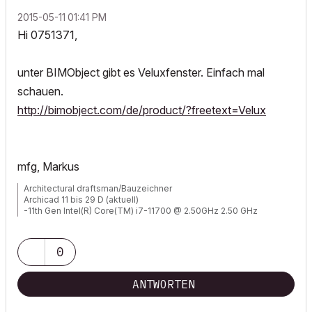
‎2015-05-11
01:41 PM
Hi 0751371,
unter BIMObject gibt es Veluxfenster. Einfach mal
schauen.
http://bimobject.com/de/product/?freetext=Velux
mfg, Markus
Architectural draftsman/Bauzeichner
Archicad 11 bis 29 D (aktuell)
-11th Gen Intel(R) Core(TM) i7-11700 @ 2.50GHz 2.50 GHz
-RAM 32 GB
-Windows 11 Pro
-NVIDIA Quadro RTX 4000
0
-Canon TM 300 + Scanner
ANTWORTEN