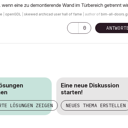
. wenn eine zu demontierende Wand im Türbereich getrennt wir
de
|
openGDL
|
skewed archicad user hall of fame
| author of
bim-all-doors.
0
ANTWORT
Lösungen
Eine neue Diskussion
hen
starten!
RTE LÖSUNGEN ZEIGEN
NEUES THEMA ERSTELLEN