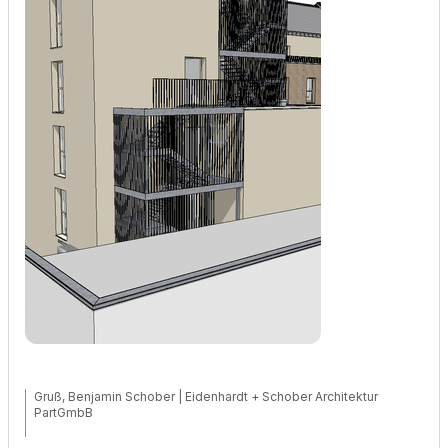
Gruß, Benjamin Schober | Eidenhardt + Schober Architektur
PartGmbB
ArchiCAD 21-29 (Voll, D), Windows 11 Pro (64-bit), Intel Core Ultra 9