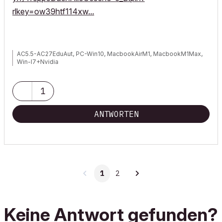
rlkey=ow39htf114xw...
AC5.5-AC27EduAut, PC-Win10, MacbookAirM1, MacbookM1Max,
Win-I7+Nvidia
1
ANTWORTEN
1
2
Keine Antwort gefunden?