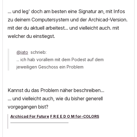
... und leg' doch am besten eine Signatur an, mit Infos
zu deinem Computersystem und der Archicad-Version.
mit der du aktuell arbeitest... und vielleicht auch. mit
welcher du einstiegst.
@jato
schrieb:
... ich hab vorallem mit dem Podest auf dem
jeweiligen Geschoss ein Problem
Kannst du das Problem näher beschreiben...
... und vielleicht auch, wie du bisher generell
vorgegangen bist?
Archicad For Future
F R E E D O M for-COLORS
______________________________________
archicad versions 8-29 | mac os 13 | win 11