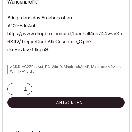
Wangenprofil."
Bringt dann das Ergebnis oben.
AC29EduAut:
https://www.dropbox.com/scl/fi/aehall4ns744wve3o
6342/TreppeDuchAlleGescho-e_C.pln?
rlkey=zluvz6tlcpn9...
AC5.5-AC27EduAut, PC-Win10, MacbookAirM1, MacbookM1Max,
Win-I7+Nvidia
1
ANTWORTEN