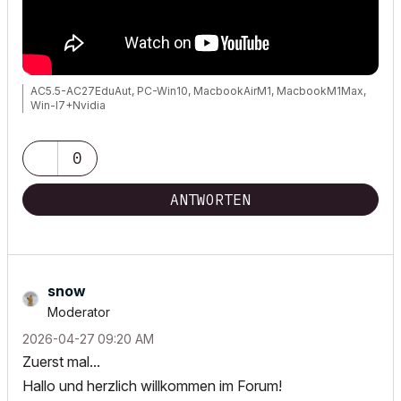
AC5.5-AC27EduAut, PC-Win10, MacbookAirM1, MacbookM1Max,
Win-I7+Nvidia
0
ANTWORTEN
snow
Moderator
‎2026-04-27
09:20 AM
Zuerst mal...
Hallo und herzlich willkommen im Forum!