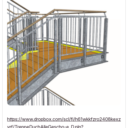
https://www.dropbox.com/scl/fi/h61wkkfzro2408kexz
yrf/TreppeDuchAlleGescho-e_D.pln?