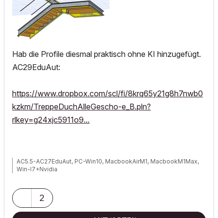
Hab die Profile diesmal praktisch ohne KI hinzugefügt.
AC29EduAut:
https://www.dropbox.com/scl/fi/8krq65y21g8h7nwb0
kzkm/TreppeDuchAlleGescho-e_B.pln?
rlkey=g24xjc5911o9...
AC5.5-AC27EduAut, PC-Win10, MacbookAirM1, MacbookM1Max,
Win-I7+Nvidia
2