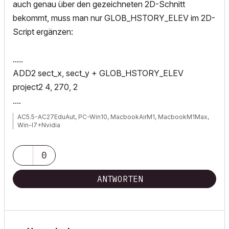
auch genau über den gezeichneten 2D-Schnitt
bekommt, muss man nur GLOB_HSTORY_ELEV im 2D-
Script ergänzen:
.....
ADD2 sect_x, sect_y + GLOB_HSTORY_ELEV
project2 4, 270, 2
....
AC5.5-AC27EduAut, PC-Win10, MacbookAirM1, MacbookM1Max,
Win-I7+Nvidia
0
ANTWORTEN