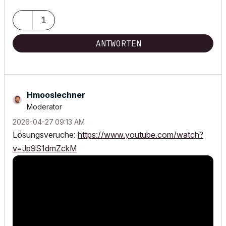
285, 64 GB RAM, nVidia RTX 2000 Ada, 16 GB DDR6
1
ANTWORTEN
Hmooslechner
Moderator
‎2026-04-27
09:13 AM
Lösungsveruche:
https://www.youtube.com/watch?
v=Jp9S1dmZckM