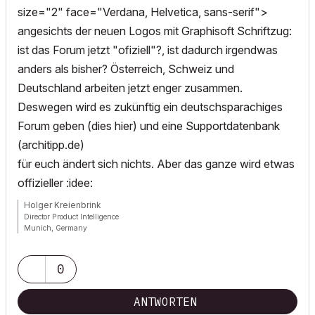
size="2" face="Verdana, Helvetica, sans-serif">
angesichts der neuen Logos mit Graphisoft Schriftzug:
ist das Forum jetzt "ofiziell"?, ist dadurch irgendwas
anders als bisher? Österreich, Schweiz und
Deutschland arbeiten jetzt enger zusammen.
Deswegen wird es zukünftig ein deutschsparachiges
Forum geben (dies hier) und eine Supportdatenbank
(architipp.de)
für euch ändert sich nichts. Aber das ganze wird etwas
offizieller :idee:
Holger Kreienbrink
Director Product Intelligence
Munich, Germany
Archicad since Version 5....
If I sound too harsh, please forgive me: I am German.
0
ANTWORTEN