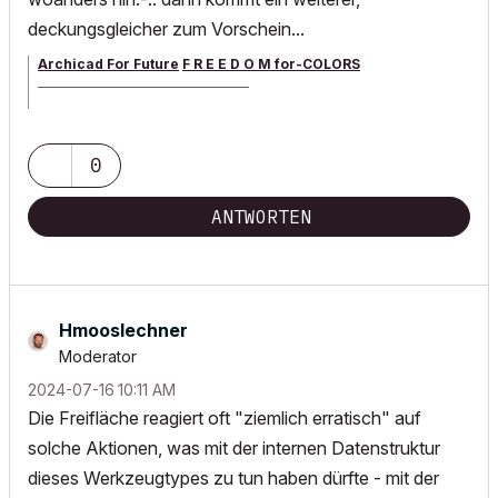
deckungsgleicher zum Vorschein...
Archicad For Future
F R E E D O M for-COLORS
______________________________________
archicad versions 8-29 | mac os 13 | win 11
0
ANTWORTEN
Hmooslechner
Moderator
‎2024-07-16
10:11 AM
Die Freifläche reagiert oft "ziemlich erratisch" auf
solche Aktionen, was mit der internen Datenstruktur
dieses Werkzeugtypes zu tun haben dürfte - mit der