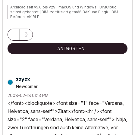
Archicad seit v5.0 bis v29 | macOS und Windows | BIMCloud
selbst gehostet | BIM-zertifiziert gemäß BAK und BIngK | BIM-
Referent AK RLP
0
ANTWORTEN
zzyzx
Newcomer
‎2008-02-18
01:13 PM
</font><blockquote><font size="1" face="Verdana,
Helvetica, sans-serif">Zitat:</font><hr /><font
size="2" face="Verdana, Helvetica, sans-serif"> Naja,
zwei Türöffnungen sind auch keine Alternative, vor