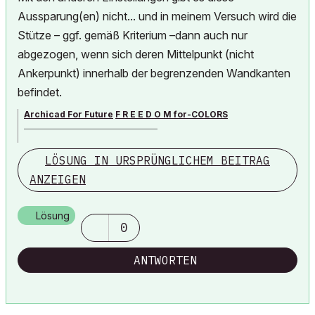
Aussparung(en) nicht... und in meinem Versuch wird die
Stütze – ggf. gemäß Kriterium –dann auch nur
abgezogen, wenn sich deren Mittelpunkt (nicht
Ankerpunkt) innerhalb der begrenzenden Wandkanten
befindet.
Archicad For Future
F R E E D O M for-COLORS
______________________________________
LÖSUNG IN URSPRÜNGLICHEM BEITRAG
archicad versions 8-29 | mac os 13 | win 11
ANZEIGEN
Lösung
0
ANTWORTEN