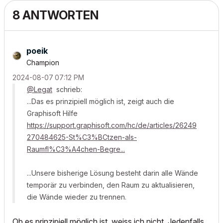
8 ANTWORTEN
poeik
Champion
‎2024-08-07
07:12 PM
@Legat
schrieb:
...Das es prinzipiell möglich ist, zeigt auch die
Graphisoft Hilfe
https://support.graphisoft.com/hc/de/articles/26249
270484625-St%C3%BCtzen-als-
Raumfl%C3%A4chen-Begre...
...Unsere bisherige Lösung besteht darin alle Wände
temporär zu verbinden, den Raum zu aktualisieren,
die Wände wieder zu trennen.
Ob es prinzipiell möglich ist, weiss ich nicht. Jedenfalls