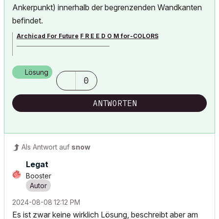
Ankerpunkt) innerhalb der begrenzenden Wandkanten
befindet.
Archicad For Future
F R E E D O M for-COLORS
______________________________________
archicad versions 8-29 | mac os 13 | win 11
Lösung
0
ANTWORTEN
Als Antwort auf
snow
Legat
Booster
‎2024-08-08
12:12 PM
Es ist zwar keine wirklich Lösung, beschreibt aber am