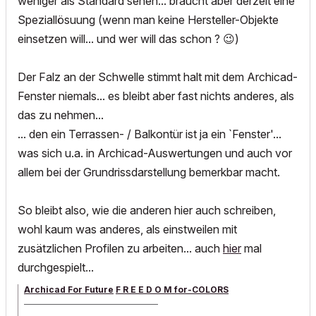
weniger als Standard sehen... braucht aber derzeit eine
Speziallösuung (wenn man keine Hersteller-Objekte
einsetzen will... und wer will das schon ?
😉
)
Der Falz an der Schwelle stimmt halt mit dem Archicad-
Fenster niemals... es bleibt aber fast nichts anderes, als
das zu nehmen...
... den ein Terrassen- / Balkontür ist ja ein `Fenster'...
was sich u.a. in Archicad-Auswertungen und auch vor
allem bei der Grundrissdarstellung bemerkbar macht.
So bleibt also, wie die anderen hier auch schreiben,
wohl kaum was anderes, als einstweilen mit
zusätzlichen Profilen zu arbeiten... auch
hier
mal
durchgespielt...
Archicad For Future
F R E E D O M for-COLORS
______________________________________