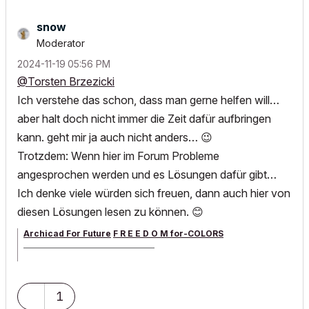
snow
Moderator
‎2024-11-19
05:56 PM
@Torsten Brzezicki
Ich verstehe das schon, dass man gerne helfen will…
aber halt doch nicht immer die Zeit dafür aufbringen
kann. geht mir ja auch nicht anders…
😉
Trotzdem: Wenn hier im Forum Probleme
angesprochen werden und es Lösungen dafür gibt…
Ich denke viele würden sich freuen, dann auch hier von
diesen Lösungen lesen zu können.
😊
Archicad For Future
F R E E D O M for-COLORS
______________________________________
archicad versions 8-29 | mac os 13 | win 11
1