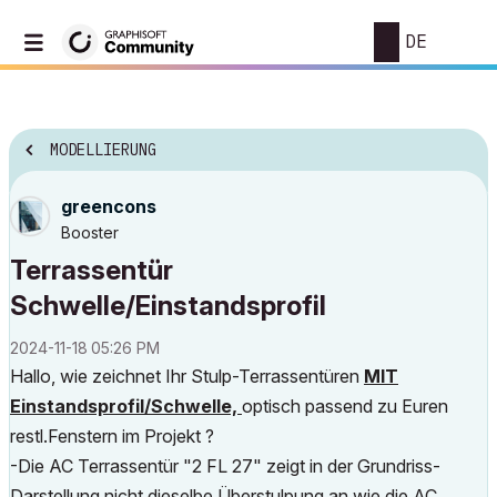
DE
MODELLIERUNG
greencons
Booster
Terrassentür
Schwelle/Einstandsprofil
‎2024-11-18
05:26 PM
Hallo, wie zeichnet Ihr Stulp-Terrassentüren
MIT
Einstandsprofil/Schwelle,
optisch passend zu Euren
restl.Fenstern im Projekt ?
-Die AC Terrassentür "2 FL 27" zeigt in der Grundriss-
Darstellung nicht dieselbe Überstulpung an wie die AC