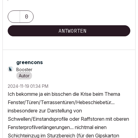
archicad versions 8-29 | mac os 13 | win 11
0
ANTWORTEN
greencons
Booster
‎2024-11-19
01:34 PM
Ich bekomme ja ein bisschen die Krise beim Thema
Fenster/Türen/Terrassentüren/Hebeschiebetür...
insbesondere zur Darstellung von
Schwellen/Einstandsprofile oder Raffstoren mit oberen
Fensterprofilverlängerungen... nichtmal einen
Schichteinzug im Sturzbereich (für den Gipskarton