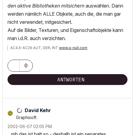
den aktive Bibliotheken mitsichern
auswählen. Dann
werden nämlich ALLE Objkete, auch die, die man gar
nicht verwendet, mitgesichert.
Auf die Bilder, Texturen, und Eigenschaftobjekte kann
man i.d.R. auch verzichten.
AC4.5-AC29 AUT, GER, INT
www.a-null.com
0
ANTWORTEN
David Kehr
Graphisoft
‎2002-06-07
02:05 PM
...mh das ist halt so - deshalb ist ein separates