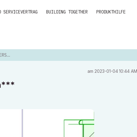
D SERVICEVERTRAG
BUILDING TOGETHER
PRODUKTHILFE
N***
am
‎2023-01-04
10:44 A
n***