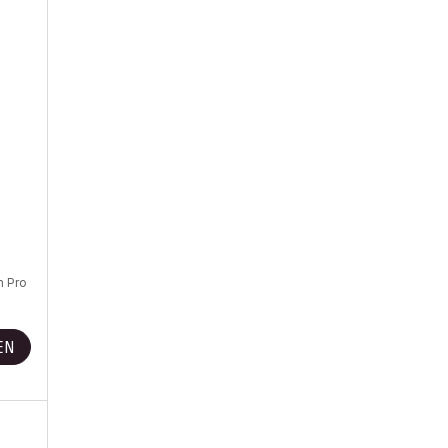
)
n Pro
EN