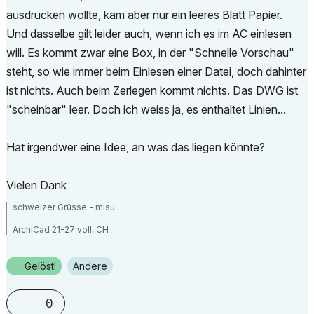
ausdrucken wollte, kam aber nur ein leeres Blatt Papier.
Und dasselbe gilt leider auch, wenn ich es im AC einlesen
will. Es kommt zwar eine Box, in der "Schnelle Vorschau"
steht, so wie immer beim Einlesen einer Datei, doch dahinter
ist nichts. Auch beim Zerlegen kommt nichts. Das DWG ist
"scheinbar" leer. Doch ich weiss ja, es enthaltet Linien...
Hat irgendwer eine Idee, an was das liegen könnte?
Vielen Dank
schweizer Grüsse - misu
ArchiCad 21-27 voll, CH
Workstation 1: Win11, Intel® Xeon® W 2223, NVIDIA Quadro P2200
Workstation 2: Win11, AMD Threadripper 9960x, NVIDIA RTX5080
Gelöst!
Andere
0