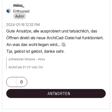
misu_
Enthusiast
‎2024-01-16
12:32 PM
Gute Ansätze, alle ausprobiert und tatsächlich, das
Öffnen direkt als neue ArchiCad-Datei hat funktioniert.
An was das wohl liegen wird...
🤔
Tja, gelöst ist gelöst, danke sehr.
schweizer Grüsse - misu
ArchiCad 21-27 voll, CH
Workstation 1: Win11, Intel® Xeon® W 2223, NVIDIA Quadro P2200
Workstation 2: Win11, AMD Threadripper 9960x, NVIDIA RTX5080
0
ANTWORTEN