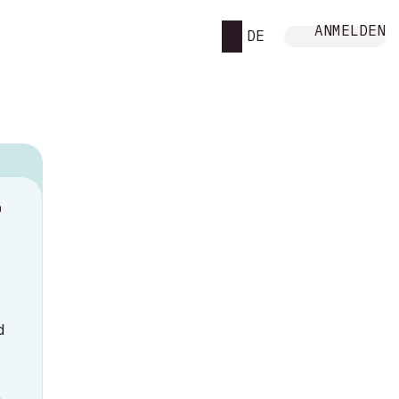
ANMELDEN
DE
M
d