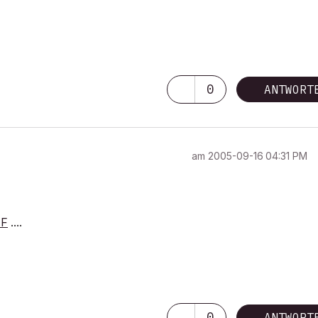
0
ANTWORT
am
‎2005-09-16
04:31 PM
FF
....
0
ANTWORT