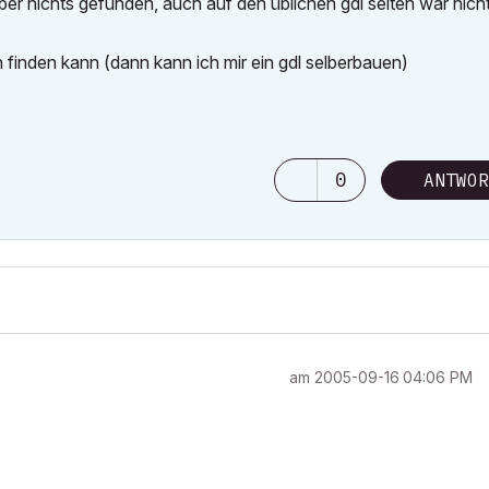
aber nichts gefunden, auch auf den üblichen gdl seiten war nicht
 finden kann (dann kann ich mir ein gdl selberbauen)
0
ANTWOR
am
‎2005-09-16
04:06 PM