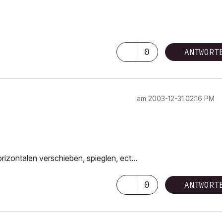
0
ANTWORT
am
‎2003-12-31
02:16 PM
orizontalen verschieben, spieglen, ect...
0
ANTWORT