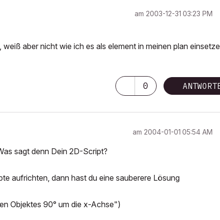
am
‎2003-12-31
03:23 PM
, weiß aber nicht wie ich es als element in meinen plan einsetz
0
ANTWORT
am
‎2004-01-01
05:54 AM
. Was sagt denn Dein 2D-Script?
pte aufrichten, dann hast du eine sauberere Lösung
n Objektes 90° um die x-Achse")