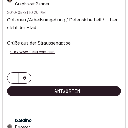
Graphisoft Partner
‎2010-05-31
10:20 PM
Optionen /Arbeitsumgebung / Datensicherheit / ... hier
steht der Pfad
Grüße aus der Straussengasse
http://www.a-null.com/club
----------------------------------------------------------------
--------------------
ArchiCAD seit 3.12 - ArchiPHYSIK seit MacBauphysik - MacBook
Air
0
ANTWORTEN
baldino
Booster