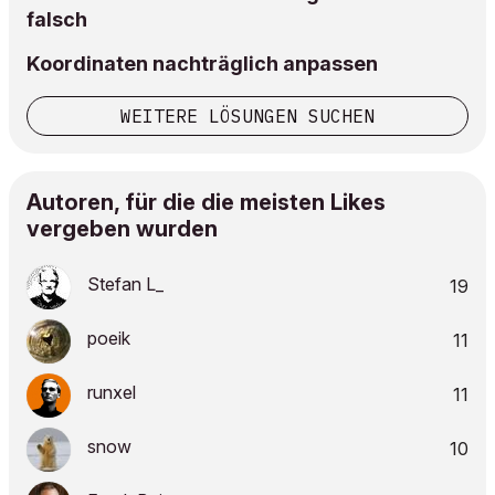
falsch
Koordinaten nachträglich anpassen
WEITERE LÖSUNGEN SUCHEN
Autoren, für die die meisten Likes
vergeben wurden
Stefan L_
19
poeik
11
runxel
11
snow
10