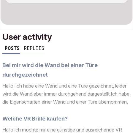
User activity
POSTS
REPLIES
Bei mir wird die Wand bei einer Türe
durchgezeichnet
Hallo, ich habe eine Wand und eine Türe gezeichnet, leider
wird die Wand aber immer durchgehend dargestellt.Ich habe
die Eigenschaften einer Wand und einer Türe übernommen,
und der fehlerhaften Wand und Türe zugewiesen, aber
trotzdem ändert sich nichts an der falschen Darste...
Welche VR Brille kaufen?
Hallo ich möchte mir eine günstige und ausreichende VR