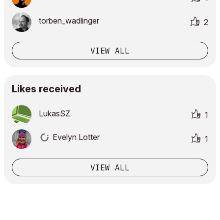
torben_wadlinge
r
2
VIEW ALL
Likes received
LukasSZ
1
Evelyn Lotter
1
VIEW ALL