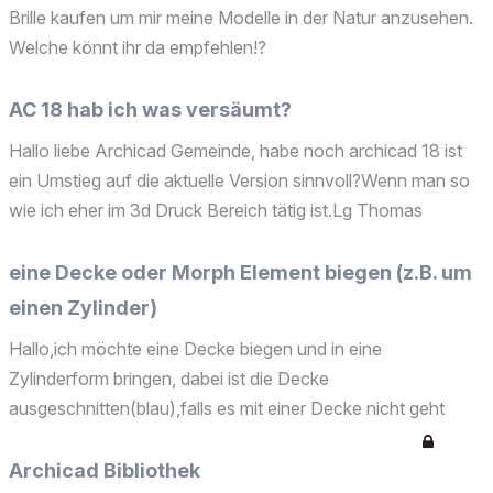
Brille kaufen um mir meine Modelle in der Natur anzusehen.
Welche könnt ihr da empfehlen!?
AC 18 hab ich was versäumt?
Hallo liebe Archicad Gemeinde, habe noch archicad 18 ist
ein Umstieg auf die aktuelle Version sinnvoll?Wenn man so
wie ich eher im 3d Druck Bereich tätig ist.Lg Thomas
eine Decke oder Morph Element biegen (z.B. um
einen Zylinder)
Hallo,ich möchte eine Decke biegen und in eine
Zylinderform bringen, dabei ist die Decke
ausgeschnitten(blau),falls es mit einer Decke nicht geht
könnte man es einfach mit einem Morph Element schaffen?
dass diese um den Zylinder gewickelt wird?oder gäbe es
Archicad Bibliothek