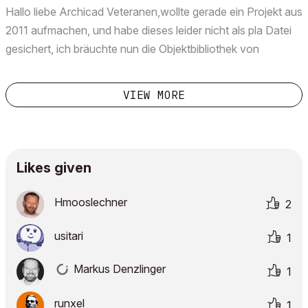
andere Lösungsmögl...
Hallo liebe Archicad Veteranen,wollte gerade ein Projekt aus
2011 aufmachen, und habe dieses leider nicht als pla Datei
gesichert, ich bräuchte nun die Objektbibliothek von
Archicad 11, wo kann man die Donwloaden?lgthomas
VIEW MORE
Likes given
Hmooslechner
2
usitari
1
Markus Denzlinger
1
runxel
1