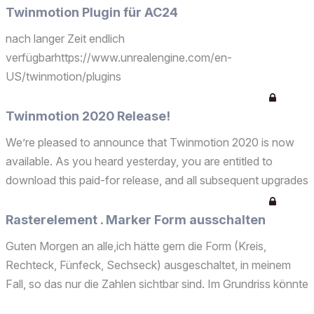
Twinmotion Plugin für AC24
nach langer Zeit endlich
verfügbarhttps://www.unrealengine.com/en-
US/twinmotion/plugins
Twinmotion 2020 Release!
We’re pleased to announce that Twinmotion 2020 is now
available. As you heard yesterday, you are entitled to
download this paid-for release, and all subsequent upgrades
until the end of December 2021, at no cost.To install your
copy of Twinmotion 2020, open the Epic Games la...
Rasterelement . Marker Form ausschalten
Guten Morgen an alle,ich hätte gern die Form (Kreis,
Rechteck, Fünfeck, Sechseck) ausgeschaltet, in meinem
Fall, so das nur die Zahlen sichtbar sind. Im Grundriss könnte
ich den Marker-Stift auf weiß setzen.Wie bekomme ich es