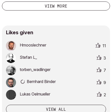
aber in der Visualisierung weg? Wo ist der kleine...
VIEW MORE
Likes given
Hmooslechner
11
Stefan L_
3
torben_wadlinge
r
7
Bernhard Binder
9
Lukas Oelmueller
2
VIEW ALL