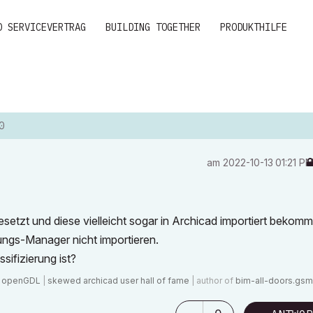
D SERVICEVERTRAG
BUILDING TOGETHER
PRODUKTHILFE
0
am
‎2022-10-13
01:21 P
etzt und diese vielleicht sogar in Archicad importiert bekom
rungs-Manager nicht importieren.
sifizierung ist?
|
openGDL
|
skewed archicad user hall of fame
| author of
bim-all-doors.gsm