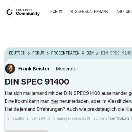
FORUM
WISSENSDATENBANK
ABO UN
DEUTSCH
FORUM
PROJEKTDATEN & BIM
DIN SPEC 9140
Moderator
Frank Beister
DIN SPEC 91400
Hat sich mal jemand mit der DIN SPEC91400 auseinander ges
Eine ifcxml kann man
hier
herunterladen, aber im Klassifizie
Hat da jemand Erfahrungen? Auch wie praxistauglich die Klas
bim author since 1994 | bim manager since 2018 | author of
selfGDL.de