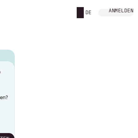
ANMELDEN
DE
M
men?