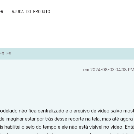
ER
AJUDA DO PRODUTO
O SOLAR
em
‎2024-08-03
04:38 P
delado não fica centralizado e o arquivo de vídeo salvo most
de imaginar estar por trás desse recorte na tela, mas até agora
s habilitei o selo do tempo e ele não está visível no vídeo. En