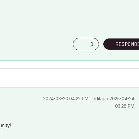
1
RESPOND
‎2024-08-20
04:22 PM
- editado
‎2025-04-24
03:28 PM
nity!