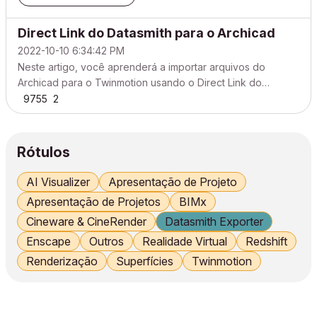
Direct Link do Datasmith para o Archicad
2022-10-10 6:34:42 PM
Neste artigo, você aprenderá a importar arquivos do
Archicad para o Twinmotion usando o Direct Link do
Datasmith para Archicad. O plug-in Graphisoft Archicad
9755
2
Exporter apresenta a funcionalidade Direct Link, que
permite sincronizar os seus arquivos do Archicad com o
Twinmotio...
Rótulos
AI Visualizer
Apresentação de Projeto
Apresentação de Projetos
BIMx
Cineware & CineRender
Datasmith Exporter
Enscape
Outros
Realidade Virtual
Redshift
Renderização
Superfícies
Twinmotion