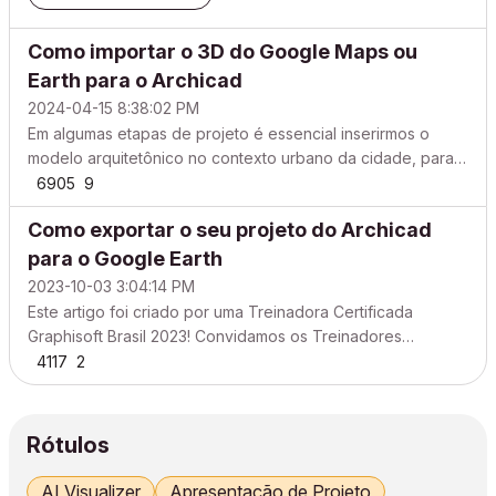
Como importar o 3D do Google Maps ou
Earth para o Archicad
2024-04-15 8:38:02 PM
Em algumas etapas de projeto é essencial inserirmos o
modelo arquitetônico no contexto urbano da cidade, para
fazermos estudos ou visualizar como algumas decisões
6905
9
impactam o entorno. Existem diversas formas de fazermos
Como exportar o seu projeto do Archicad
isso no Archicad e uma delas é importando o modelo 3D
do...
para o Google Earth
2023-10-03 3:04:14 PM
Este artigo foi criado por uma Treinadora Certificada
Graphisoft Brasil 2023! Convidamos os Treinadores
Certificados da Graphisoft Brasil para compartilhar dicas e
4117
2
truques no Archicad. Neste artigo, vamos aprender com a
@Patricia Angelim como exportar o seu projeto do Archic...
Rótulos
AI Visualizer
Apresentação de Projeto