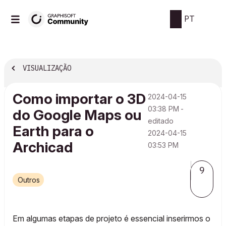
PT
VISUALIZAÇÃO
Como importar o 3D
‎2024-04-15
03:38 PM
-
do Google Maps ou
editado
Earth para o
‎2024-04-15
Archicad
03:53 PM
9
Outros
Em algumas etapas de projeto é essencial inserirmos o