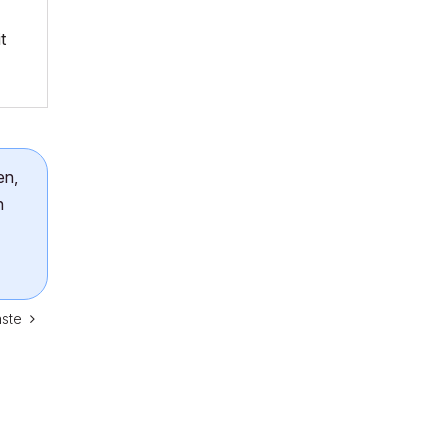
t
en,
n
ste