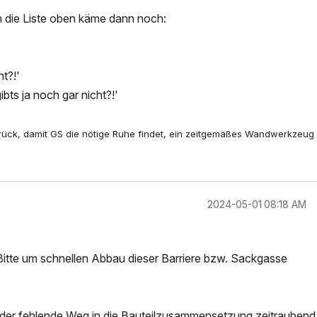
In die Liste oben käme dann noch:
ht?!'
ibts ja noch gar nicht?!'
urück, damit GS die nötige Ruhe findet, ein zeitgemäßes Wandwerkzeug
‎2024-05-01
08:18 AM
Bitte um schnellen Abbau dieser Barriere bzw. Sackgasse
t der fehlende Weg in die Bauteilzusammensetzung zeitraubend