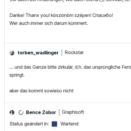
Danke! Thanx you! köszönöm szépen!
Спасибо!
Wer auch immer sich darum kümmert.
Rockstar
torben_wadlinge
r
… und das Ganze bitte zirkulär, d.h. das ursprüngliche Fen
springt.
aber das kommt sowieso nicht
Graphisoft
Bence Zobor
Status geändert in:
Wartend