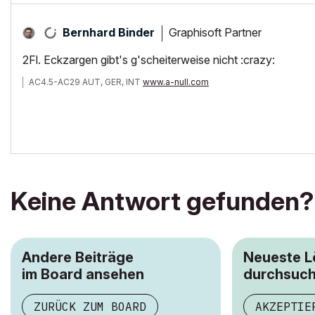
Graphisoft Partner
Bernhard Binder
2Fl. Eckzargen gibt's g'scheiterweise nicht :crazy:
AC4.5-AC29 AUT, GER, INT
www.a-null.com
Keine Antwort gefunden?
Andere Beiträge
Neueste 
im Board ansehen
durchsuc
ZURÜCK ZUM BOARD
AKZEPTIE