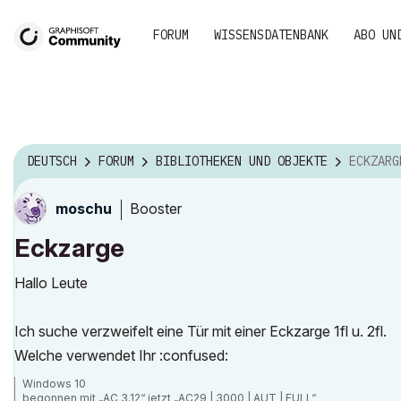
FORUM
WISSENSDATENBANK
ABO UN
DEUTSCH
FORUM
BIBLIOTHEKEN UND OBJEKTE
ECKZARG
Booster
moschu
Eckzarge
Hallo Leute
Ich suche verzweifelt eine Tür mit einer Eckzarge 1fl u. 2fl.
Welche verwendet Ihr :confused:
Windows 10
begonnen mit „AC 3.12“ jetzt „AC29 | 3000 | AUT | FULL“