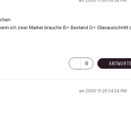
am
‎2009-11-26
04:08 PM
achen
s wenn ich zwei Marker brauche B= Bestand G= Glasausschnitt 
0
ANTWORT
am
‎2009-11-26
04:24 PM