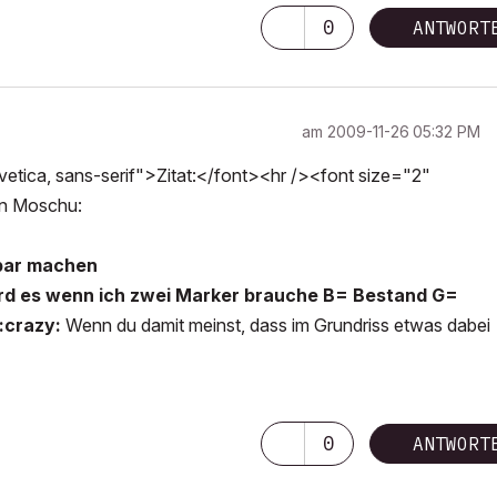
0
ANTWORT
am
‎2009-11-26
05:32 PM
tica, sans-serif">Zitat:</font><hr /><font size="2"
von Moschu:
tbar machen
wird es wenn ich zwei Marker brauche B= Bestand G=
 :crazy:
Wenn du damit meinst, dass im Grundriss etwas dabei
0
ANTWORT