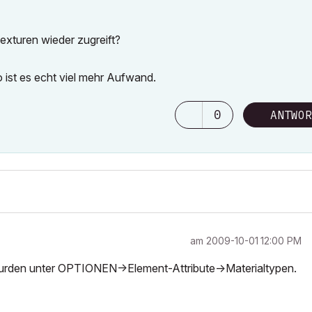
Texturen wieder zugreift?
o ist es echt viel mehr Aufwand.
0
ANTWOR
am
‎2009-10-01
12:00 PM
 wurden unter OPTIONEN->Element-Attribute->Materialtypen.