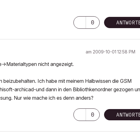
0
ANTWORT
am
‎2009-10-01
12:58 PM
e->Materialtypen nicht angezeigt.
en beizubehalten. Ich habe mit meinem Halbwissen die GSM
hisoft-archicad-und dann in den Bibliothkenordner gezogen u
eisung. Nur wie mache ich es denn anders?
0
ANTWORT